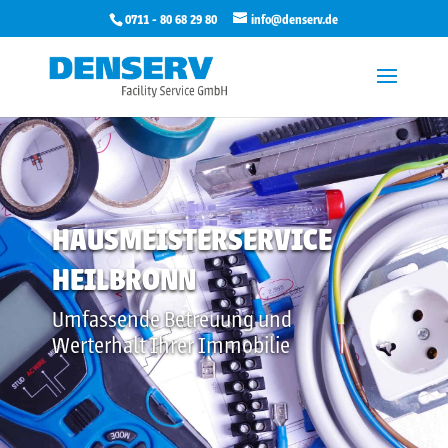
0711 - 80 68 29 80
info@denserv.de
HAUSMEISTERSERVICE
HEILBRONN
Umfassende Betreuung und
Werterhalt Ihrer Immobilie