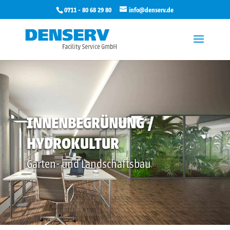
0711 - 80 68 29 80
info@denserv.de
INNENBEGRÜNUNG /
HYDROKULTUR
Garten- und Landschaftsbau