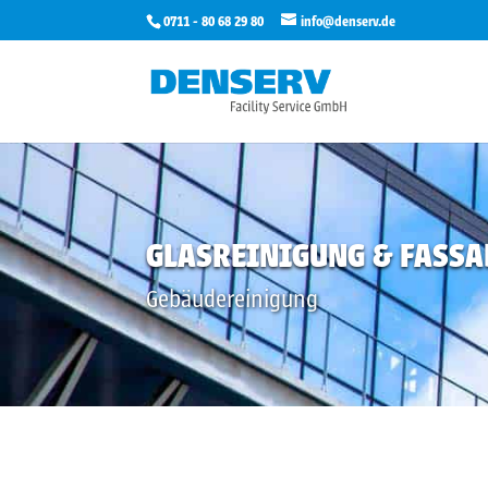
0711 - 80 68 29 80
info@denserv.de
GLASREINIGUNG & FASS
Gebäudereinigung